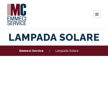
LAMPADA SOLARE
Emmeci Service
/
Lampada Solare
DA PARETE CON
SENSORE
Questa lampada è estremamente semplice da usare e da